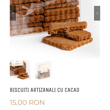


BISCUITI ARTIZANALI CU CACAO
15,00
RON