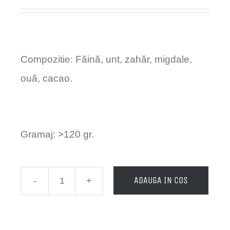
Compozitie: Făină, unt, zahăr, migdale,
ouă, cacao.
Gramaj: >120 gr.
ADAUGA IN COS
Cantitate
Biscuiti
Artizanali