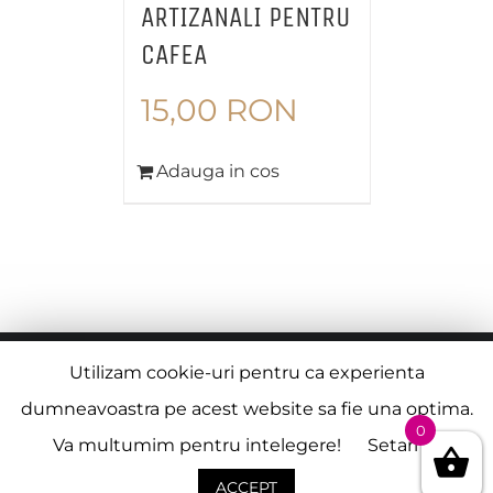
ARTIZANALI PENTRU
CAFEA
15,00
RON
Adauga in cos
© Copyright
2026 |
Termeni si Conditii
| Creat de
Utilizam cookie-uri pentru ca experienta
Alexandru Virbanescu
dumneavoastra pe acest website sa fie una optima.
0
Va multumim pentru intelegere!
Setari
Facebook
Instagram
ACCEPT