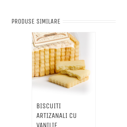
cu
cacao
PRODUSE SIMILARE
BISCUITI
ARTIZANALI CU
VANILIE