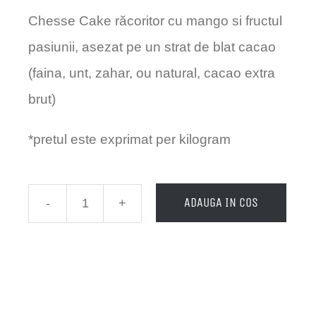
Chesse Cake răcoritor cu mango si fructul
pasiunii, asezat pe un strat de blat cacao
(faina, unt, zahar, ou natural, cacao extra
brut)
*pretul este exprimat per kilogram
ADAUGA IN COS
Cantitate
Cheese
cake