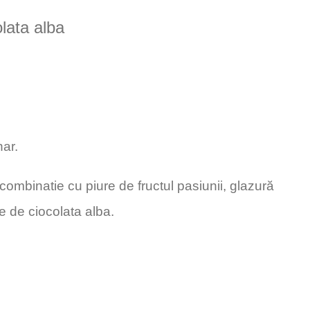
olata alba
har.
ombinatie cu piure de fructul pasiunii, glazură
e de ciocolata alba.