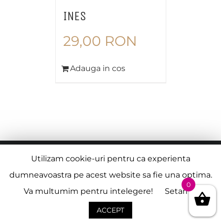
INES
29,00
RON
Adauga in cos
© Copyright
2026 |
Termeni si Conditii
| Creat de
Utilizam cookie-uri pentru ca experienta
Alexandru Virbanescu
dumneavoastra pe acest website sa fie una optima.
0
Va multumim pentru intelegere!
Setari
Facebook
Instagram
ACCEPT