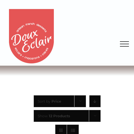
Sort by
Price
Show
12 Products