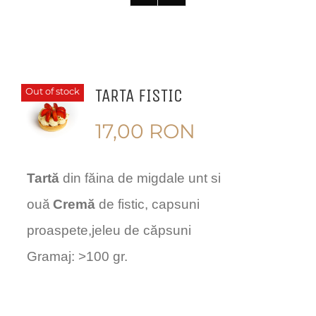
TARTA FISTIC
Out of stock
17,00
RON
Tartă
din făina de migdale unt si
ouă
Cremă
de fistic, capsuni
proaspete,jeleu de căpsuni
Gramaj: >100 gr.