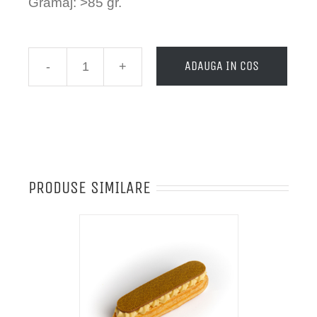
Gramaj: >85 gr.
ADAUGA IN COS
Cantitate
Eclair
au
chocolate
PRODUSE SIMILARE