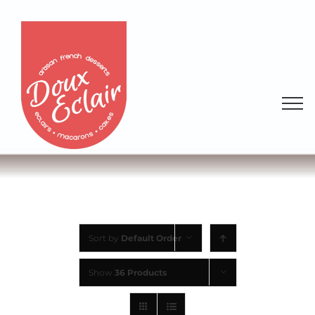
Sort by
Default Order
Show
36 Products