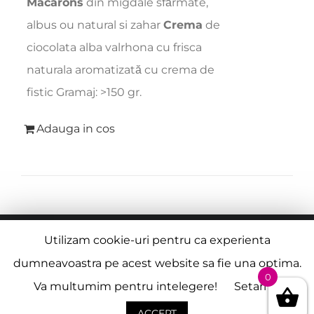
Macarons
din migdale sfărmate,
albus ou natural si zahar
Crema
de
ciocolata alba valrhona cu frisca
naturala aromatizată cu crema de
fistic Gramaj: >150 gr.
Adauga in cos
© Copyright
2026 |
Termeni si Conditii
| Creat de
Utilizam cookie-uri pentru ca experienta
Alexandru Virbanescu
dumneavoastra pe acest website sa fie una optima.
0
Va multumim pentru intelegere!
Setari
Facebook
Instagram
ACCEPT