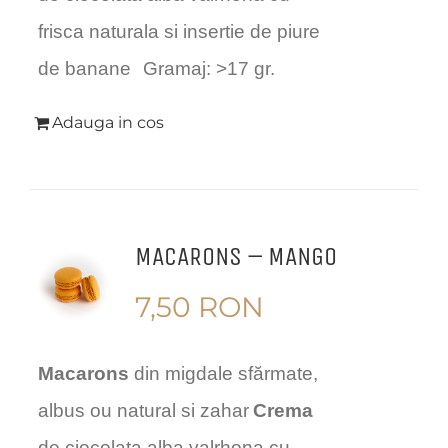
frisca naturala si insertie de piure
de banane
Gramaj: >17 gr.
Adauga in cos
MACARONS – MANGO
7,50
RON
Macarons
din migdale sfărmate,
albus ou natural si zahar
Crema
de ciocolata alba valrhona cu